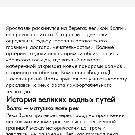
Ярославль раскинулся на берегах великой Волги и
её правого притока Которосли — две реки
определили судьбу города и остаются его
главными достопримечательностями. Водные
артерии создали неповторимый облик столицы
«Золотого кольца», где каждый поворот
набережной открывает новые панорамы храмов и
старинных особняков. Компания «ВодоходЪ.
Пассажирский Порт» приглашает увидеть красоту
ярославских рек с борта комфортабельного
теплохода.
История великих водных путей
Волга — матушка всех рек
Река Волга протекает через город на протяжении
нескольких километров, являясь естественной
границей между историческим центром и
заволжскими районами. Великая русская река