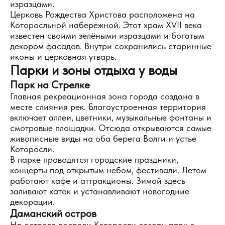
изразцами.
Церковь Рождества Христова расположена на
Которосльной набережной. Этот храм XVII века
известен своими зелёными изразцами и богатым
декором фасадов. Внутри сохранились старинные
иконы и церковная утварь.
Парки и зоны отдыха у воды
Парк на Стрелке
Главная рекреационная зона города создана в
месте слияния рек. Благоустроенная территория
включает аллеи, цветники, музыкальные фонтаны и
смотровые площадки. Отсюда открываются самые
живописные виды на оба берега Волги и устье
Которосли.
В парке проводятся городские праздники,
концерты под открытым небом, фестивали. Летом
работают кафе и аттракционы. Зимой здесь
заливают каток и устанавливают новогодние
декорации.
Даманский остров
На острове посреди Которосли создан парк с