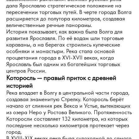
дала Ярославлю стратегическое положение на
пересечении торговых путей. В черте города Волга
расширяется до полутора километров, создавая
величественные речные панорамы.
История показывает, как важна была Волга для
развития Ярославля. По её водам шли торговые
караваны, а на берегах строились купеческие
особняки и монастыри. Река стала основой
процветания города в XVI-XVII веках, когда
Ярославль был одним из богатейших торговых
центров России.
Которосль — правый приток с древней
историей
Река впадает в Волгу в центральной части города,
создавая знаменитую Стрелку. Которосль берёт
начало от слияния рек Векса и Устье, вытекающих
из озера Неро у Ростова Великого. Протяженность
Которосли составляет 132 километра, из которых
последние несколько километров протекает через
город.
В XVIII-XIX веках река была судоходной до самого