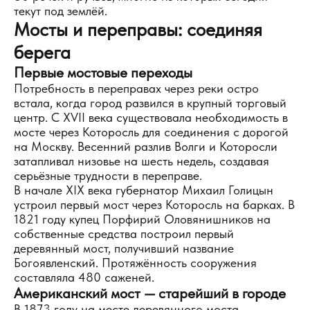
текут под землёй.
Мосты и переправы: соединяя
берега
Первые мостовые переходы
Потребность в переправах через реки остро
встала, когда город развился в крупный торговый
центр. С XVII века существовала необходимость в
мосте через Которосль для соединения с дорогой
на Москву. Весенний разлив Волги и Которосли
затапливал низовье на шесть недель, создавая
серьёзные трудности в переправе.
В начале XIX века губернатор Михаил Голицын
устроил первый мост через Которосль на барках. В
1821 году купец Порфирий Оловянишников на
собственные средства построил первый
деревянный мост, получивший название
Богоявленский. Протяжённость сооружения
составляла 480 саженей.
Американский мост — старейший в городе
В 1873 году на месте деревянного моста