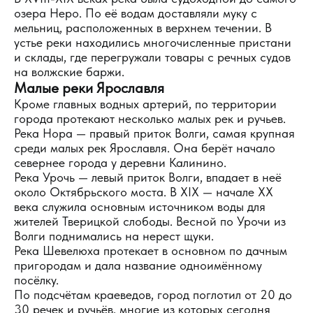
озера Неро. По её водам доставляли муку с
мельниц, расположенных в верхнем течении. В
устье реки находились многочисленные пристани
и склады, где перегружали товары с речных судов
на волжские баржи.
Малые реки Ярославля
Кроме главных водных артерий, по территории
города протекают несколько малых рек и ручьев.
Река Нора — правый приток Волги, самая крупная
среди малых рек Ярославля. Она берёт начало
севернее города у деревни Калинино.
Река Урочь — левый приток Волги, впадает в неё
около Октябрьского моста. В XIX — начале XX
века служила основным источником воды для
жителей Тверицкой слободы. Весной по Урочи из
Волги поднимались на нерест щуки.
Река Шевелюха протекает в основном по дачным
пригородам и дала название одноимённому
посёлку.
По подсчётам краеведов, город поглотил от 20 до
30 речек и ручьёв, многие из которых сегодня