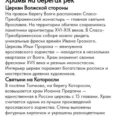
Храмы на берегах рек
Церкви Волжской стороны
На правом берегу Волги расположен Спасо-
Преображенский монастырь — главная святыня
Ярославля. На территории обители сохранились
памятники архитектуры XVI-XIX веков. В Спасо-
Преображенском соборе можно увидеть
уникальные фрески времён Ивана Грозного.
Церковь Ильи Пророка — жемчужина
ярославского зодчества — находится в нескольких
кварталах от Волги. Храм знаменит своими
фресками XVII века и резным иконостасом.
Интерьер церкви поражает богатством росписи и
мастерством древних художников.
Святыни на Которосли
В посёлке Толчково, на берегу Которосли,
возвышается храм Иоанна Предтечи —
единственная в России церковь с 15 главами. Храм
считается одним из лучших произведений
ярославского зодчества. Стены выложены
фигурным кирпичом и украшены разноцветными