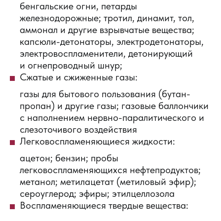
бенгальские огни, петарды
железнодорожные; тротил, динамит, тол,
аммонал и другие взрывчатые вещества;
капсюли-детонаторы, электродетонаторы,
электровоспламенители, детонирующий
и огнепроводный шнур;
Cжатые и сжиженные газы:
газы для бытового пользования (бутан-
пропан) и другие газы; газовые баллончики
с наполнением нервно-паралитического и
слезоточивого воздействия
Легковоспламеняющиеся жидкости:
ацетон; бензин; пробы
легковоспламеняющихся нефтепродуктов;
метанол; метилацетат (метиловый эфир);
сероуглерод; эфиры; этилцеллозола
Воспламеняющиеся твердые вещества: