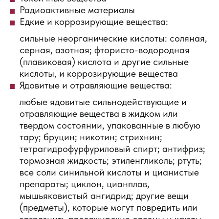
Радиоактивные материалы
Едкие и коррозирующие вещества:
сильные неорганические кислоты: соляная,
серная, азотная; фтористо-водородная
(плавиковая) кислота и другие сильные
кислоты, и коррозирующие вещества
Ядовитые и отравляющие вещества:
любые ядовитые сильнодействующие и
отравляющие вещества в жидком или
твердом состоянии, упакованные в любую
тару; бруцин; никотин; стрихнин;
тетрагидрофурфуриловый спирт; антифриз;
тормозная жидкость; этиленгликоль; ртуть;
все соли синильной кислоты и цианистые
препараты; циклон, цианплав,
мышьяковистый ангидрид; другие вещи
(предметы), которые могут повредить или
загрязнить пассажирские салоны и каюты