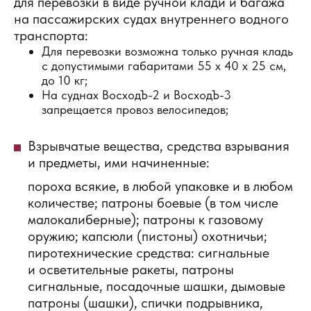
для перевозки в виде ручной клади и багажа
на пассажирских судах внутреннего водного
транспорта:
Для перевозки возможна только ручная кладь
с допустимыми габаритами 55 х 40 х 25 см,
до 10 кг;
На суднах ВосходЪ-2 и ВосходЪ-3
запрещается провоз велосипедов;
Взрывчатые вещества, средства взрывания
и предметы, ими начиненные:
пороха всякие, в любой упаковке и в любом
количестве; патроны боевые (в том числе
малокалиберные); патроны к газовому
оружию; капсюли (пистоны) охотничьи;
пиротехнические средства: сигнальные
и осветительные ракеты, патроны
сигнальные, посадочные шашки, дымовые
патроны (шашки), спички подрывника,