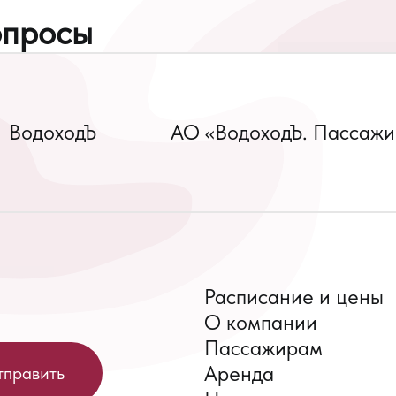
опросы
ВодоходЪ
АО «ВодоходЪ. Пассажи
Расписание и цены
О компании
Пассажирам
Аренда
тправить