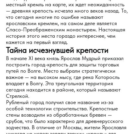
местный кремль на карте, их ждет неожиданность
— древняя крепость исчезла много веков назад. То,
что сегодня многие по ошибке называют
ярославским кремлем, на самом деле является
Спасо-Преображенским монастырем. Настоящая
история этого места гораздо интереснее, чем
кажется на первый взгляд.
Тайна исчезнувшей крепости
В начале XI века князь Ярослав Мудрый приказал
построить город-крепость для защиты торговых
путей по Волге. Место выбрали стратегически
важное — на высоком мысу, где река Которосль
впадает в Волгу. Эта треугольная территория
сегодня находится в районе, который называют
Стрелкой.
Рубленый город получил свое название из-за
особой технологии строительства. Крепостные
стены возводили из обработанных бревен —
срубов, что было характерно для древнерусского
зодчества. В отличие от Москвы, жители Ярославля
никогда не использовали термин «кремль» для