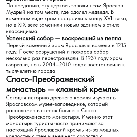
По преданию, эту церковь заложил сам Ярослав
Мудрый на том месте, где одолел медведя. В
каменном виде храм построили к концу XVII века,
но в XIX веке заменили новым зданием в стиле
классицизма.
Успенский собор — воскресший из пепла
Первый каменный храм Ярославля возвели в 1215
году. После разрушений и пожаров собор
несколько раз перестраивали. В 1937 году храм
взорвали, но в 2004–2010 годах восстановили к
тысячелетию города.
Спасо-Преображенский
монастырь — «ложный кремль»
Сегодня историю древнего кремля изучают в
Ярославском музее-заповеднике, который
расположен в стенах бывшего Спасо-
Преображенского монастыря. Именно этот
монастырь туристы часто принимают за
настоящий Ярославский кремль из-за мощных
крепостных стен и внешнего сходства с