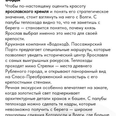
Чтобы по-настоящему оценить красоту
ярославского кремля
и понять его стратегическое
значение, стоит взглянуть на него с Волги. С
палубы теплохода видно то, что не заметишь с
берега — становится понятно, почему князь
Ярослав выбрал именно это место для своей
крепости.
Круизная компания «ВодоходЪ. Пассажирский
Порт» предлагает специальные маршруты, которые
позволяют увидеть исторический центр Ярославля
с самых выигрышных ракурсов. Теплоходы
проходят мимо Стрелки — места древнего
Рубленого города, и открывают панорамный вид
на Спасо-Преображенский монастырь с его
крепостными стенами.
Речная экскурсия особенно впечатляет на закате,
когда золотистый свет подчеркивает
архитектурные детали храмов и башен. С палубы
теплохода можно сделать те кадры, которые
невозможно получить с берега — широкие
панорамы слияния Которосли и Волги, где больше