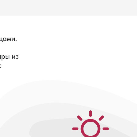
щами.
иры из
к