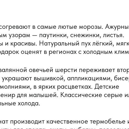
а согревают в самые лютые морозы. Ажурн
ым узорам — паутинки, снежинки, листья.
 и красивы. Натуральный пух лёгкий, мяг
одарок оценят в регионах с холодным клим
свалянной овечьей шерсти переживает вто
 украшают вышивкой, аппликациями, бисе
молниями, в ярких расцветках. Детские
венир для малышей. Классические серые и
льные холода.
ат производит качественное термобелье 