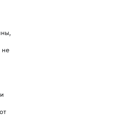
ины,
 не
 и
ют