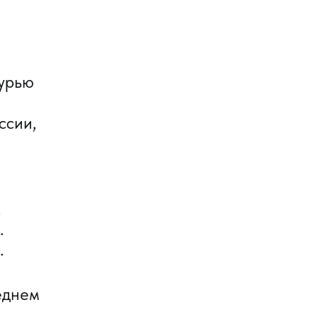
зурью
ссии,
,
.
.
еднем