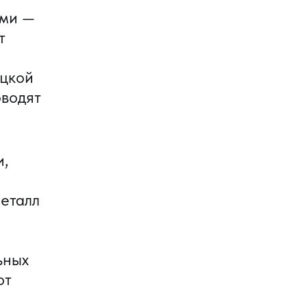
ями —
т
ицкой
оводят
и,
Металл
ьных
ют