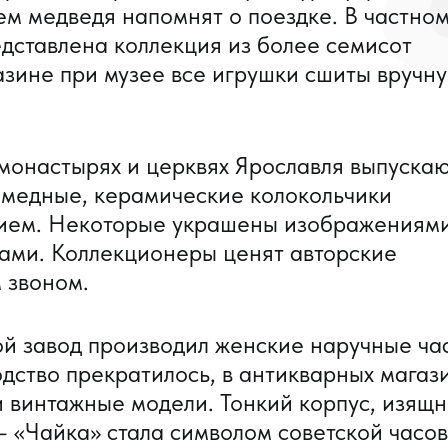
ем медведя напомнят о поездке. В частно
ставлена коллекция из более семисот
азине при музее все игрушки сшиты вручн
монастырях и церквях Ярославля выпуска
 медные, керамические колокольчики
нием. Некоторые украшены изображениям
тами. Коллекционеры ценят авторские
 звоном.
й завод производил женские наручные ча
одство прекратилось, в антикварных магаз
и винтажные модели. Тонкий корпус, изящ
 «Чайка» стала символом советской часо