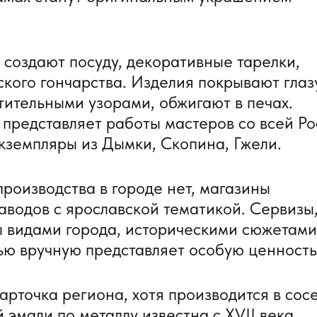
создают посуду, декоративные тарелки,
ского гончарства. Изделия покрывают гла
тительными узорами, обжигают в печах.
представляет работы мастеров со всей Ро
кземпляры из Дымки, Скопина, Гжели.
роизводства в городе нет, магазины
аводов с ярославской тематикой. Сервизы
ы видами города, историческими сюжетами
ю вручную представляет особую ценность
арточка региона, хотя производится в сос
 эмали по металлу известна с XVII века.