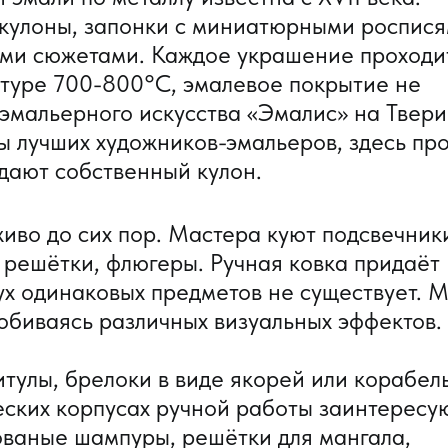
 кулоны, запонки с миниатюрными роспис
ыми сюжетами. Каждое украшение проходи
туре 700-800°C, эмалевое покрытие не
 эмальерного искусства «Эмалис» на Твер
 лучших художников-эмальеров, здесь пр
здают собственный кулон.
иво до сих пор. Мастера куют подсвечник
решётки, флюгеры. Ручная ковка придаёт
ух одинаковых предметов не существует. 
добиваясь различных визуальных эффектов.
итулы, брелоки в виде якорей или корабел
еских корпусах ручной работы заинтересу
ованые шампуры, решётки для мангала,