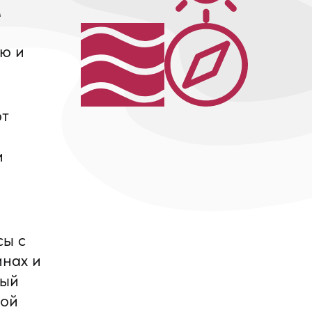
м
ую и
ют
и
сы с
инах и
ный
вой