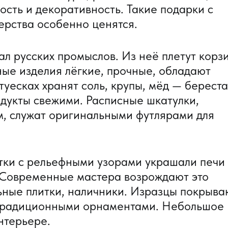
сть и декоративность. Такие подарки с
ерства особенно ценятся.
л русских промыслов. Из неё плетут корз
яные изделия лёгкие, прочные, обладают
туесках хранят соль, крупы, мёд — береста
одукты свежими. Расписные шкатулки,
, служат оригинальными футлярами для
ки с рельефными узорами украшали печи
 Современные мастера возрождают это
льные плитки, наличники. Изразцы покрыва
 традиционными орнаментами. Небольшое
нтерьере.