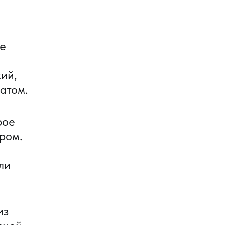
ые
кий,
атом.
рое
ром.
ли
из